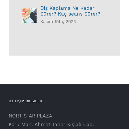
Diş Kaplama Ne Kadar
Sürer? Kaç seans Sürer?
Kasım 19th, 2023
İLETİŞİM BİLGİLERİ
NORT STAR PLAZA
Koru Mah. Ahmet Taner Kışlalı Cad.