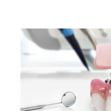
View
Larger
Image