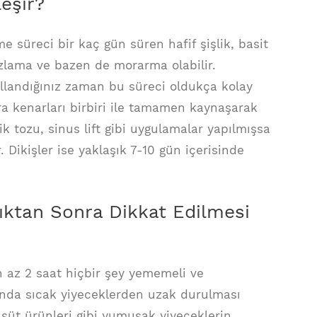
eşir?
e süreci bir kaç gün süren hafif şişlik, basit
 sızlama ve bazen de morarma olabilir.
llandığınız zaman bu süreci oldukça kolay
ara kenarları birbiri ile tamamen kaynaşarak
ik tozu, sinus lift gibi uygulamalar yapılmışsa
r. Dikişler ise yaklaşık 7-10 gün içerisinde
ıktan Sonra Dikkat Edilmesi
n az 2 saat hiçbir şey yememeli ve
sında sıcak yiyeceklerden uzak durulması
süt ürünleri gibi yumuşak yiyeceklerin