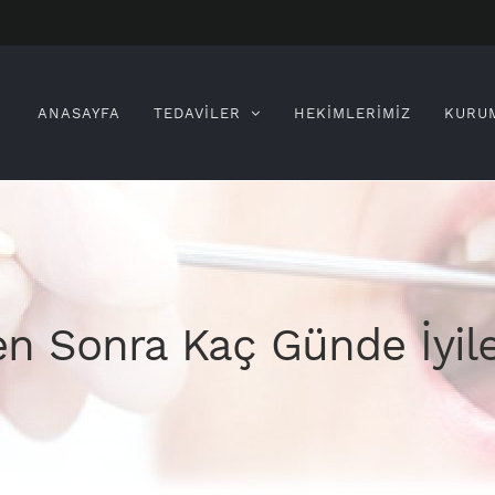
Search
for:
ANASAYFA
TEDAVİLER
HEKİMLERİMİZ
KURU
n Sonra Kaç Günde İyileş