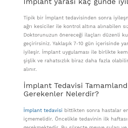
İmplant yarası kaç günde iyil
Tipik bir İmplant tedavisinden sonra iyileşm
ağrı kesiciler ile kontrol altına alınabilen
Doktorunuzun önereceği ilaçları düzenli ku
geçirirsiniz. Yaklaşık 7-10 gün içerisinde y
iyileşir. İmplant uygulaması ile birlikte kem
şişlik ve rahatsızlık biraz daha fazla olabili
alınır.
İmplant Tedavisi Tamamland
Gerekenler Nelerdir?
İmplant tedavisi
bittikten sonra hastalar e
içmemelidir. Öncelikle tedavinin ilk hafta
gerekmektedir. Bu süreçte meyve suları ve 