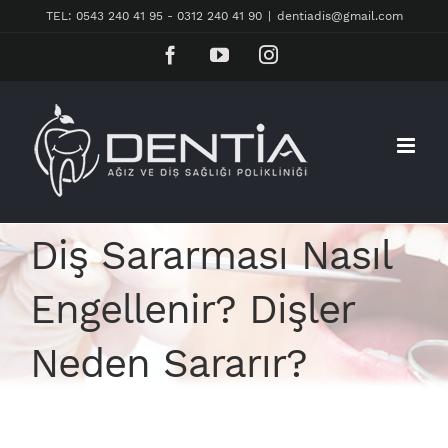
Skip
TEL: 0543 240 41 95 - 0312 240 41 90
|
dentiadis@gmail.com
to
Facebook
YouTube
Instagram
content
Diş Sararması Nasıl
Engellenir? Dişler
Neden Sararır?