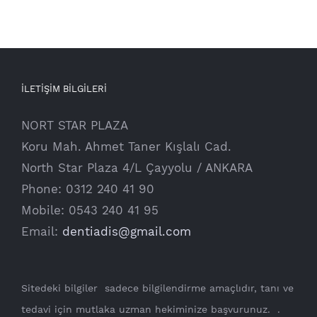
İLETİŞİM BİLGİLERİ
NORT STAR PLAZA
Koru Mah. Ahmet Taner Kışlalı Cad.
North Star Plaza 4/L Çayyolu / ANKARA
Phone: 0312 240 41 90
Mobile: 0543 240 41 95
Email:
dentiadis@gmail.com
Sitedeki bilgiler sadece bilgilendirme amaçlıdır, tanı ve
tedavi için mutlaka uzman hekiminize başvurunuz. .