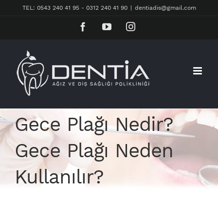
Skip
TEL: 0543 240 41 95 - 0312 240 41 90
|
dentiadis@gmail.com
to
Facebook
YouTube
Instagram
content
Gece Plağı Nedir?
Gece Plağı Neden
Kullanılır?