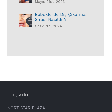
Mayıs 21st, 2023
Bebeklerde Diş Çıkarma
Sırası Nasıldır?
Ocak 7th, 2024
İLETİŞİM BİLGİLERİ
NORT STAR PLAZA