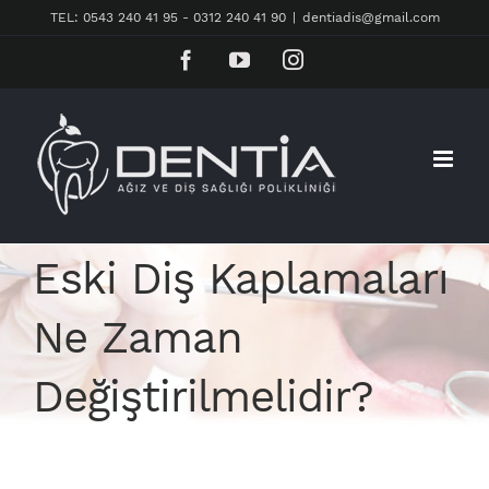
Skip
TEL: 0543 240 41 95 - 0312 240 41 90
|
dentiadis@gmail.com
to
Facebook
YouTube
Instagram
content
Eski Diş Kaplamaları
Ne Zaman
Değiştirilmelidir?