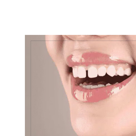
View
Larger
Image