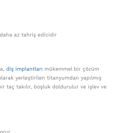
daha az tahriş edicidir
sa,
diş implantları
mükemmel bir çözüm
 olarak yerleştirilen titanyumdan yapılmış
r taç takılır, boşluk doldurulur ve işlev ve
korur