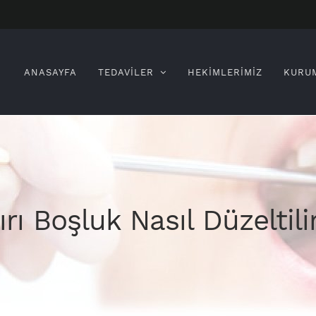
Search
for:
ANASAYFA
TEDAVİLER
HEKİMLERİMİZ
KURU
ırı Boşluk Nasıl Düzeltili