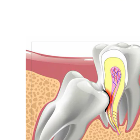
View
Larger
Image