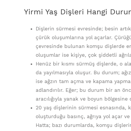
Yirmi Yaş Dişleri Hangi Duru
Dişlerin sürmesi evresinde; besin artık
çürük oluşumlarına yol açarlar. Çürüğ
çevresinde bulunan komşu dişlerde en
oluşumlar ise kişiye, çok şiddetli ağrıla
Henüz bir kısmı sürmüş dişlerde, o a
da yayılmasıyla oluşur. Bu durum; ağız
ise ağzın tam açma ve kapama yapma i
adlandırılır. Eğer; bu durum bir an ön
aracılığıyla yanak ve boyun bölgesine d
20 yaş dişlerinin sürmesi esnasında, k
oluşturduğu basınç, ağrıya yol açar ve 
Hatta; bazı durumlarda, komşu dişlerin