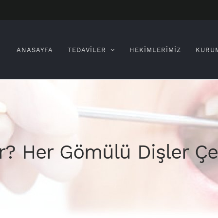
Search
for:
ANASAYFA
TEDAVİLER
HEKİMLERİMİZ
KURU
r? Her Gömülü Dişler Çe