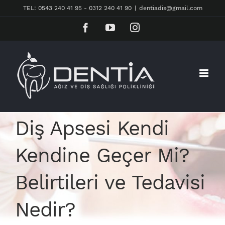
Skip
TEL: 0543 240 41 95 - 0312 240 41 90
|
dentiadis@gmail.com
to
Facebook
YouTube
Instagram
content
Diş Apsesi Kendi
Kendine Geçer Mi?
Belirtileri ve Tedavisi
Nedir?