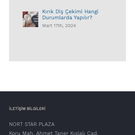
Kırık Diş Çekimi Hangi
Durumlarda Yapılır?
Mart 17th, 2024
İLETİŞİM BİLGİLERİ
NORT STAR PLAZA
Koru Mah. Ahmet Taner Kışlalı Cad.