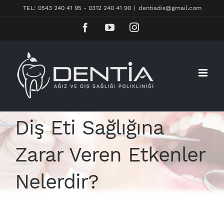
Skip
TEL: 0543 240 41 95 - 0312 240 41 90
|
dentiadis@gmail.com
to
Facebook
YouTube
Instagram
content
Diş Eti Sağlığına
Zarar Veren Etkenler
Nelerdir?