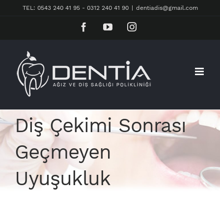
Skip
TEL: 0543 240 41 95 - 0312 240 41 90
|
dentiadis@gmail.com
to
Facebook
YouTube
Instagram
content
Diş Çekimi Sonrası
Geçmeyen
Uyuşukluk