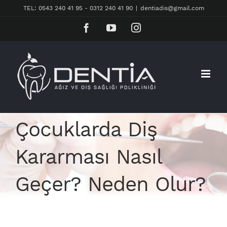
Skip
TEL: 0543 240 41 95 - 0312 240 41 90
|
dentiadis@gmail.com
to
Facebook
YouTube
Instagram
content
Çocuklarda Diş
Kararması Nasıl
Geçer? Neden Olur?